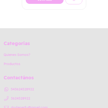
Categorías
Quienes Somos?
Productos
Contactános
543624528922
3624528922
dodaperfu@gmail.com