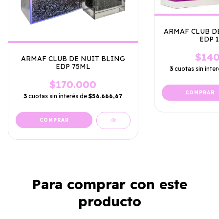
ARMAF CLUB D
EDP 
$140
ARMAF CLUB DE NUIT BLING
EDP 75ML
3
cuotas sin inte
$170.000
3
cuotas sin interés de
$56.666,67
Para comprar con este
producto