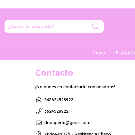
Inicio
Produc
Contacto
¡No dudes en contactarte con nosotros!
543624528922
3624528922
dodaperfu@gmail.com
Yrigoyen 175 - Resistencia Chaco