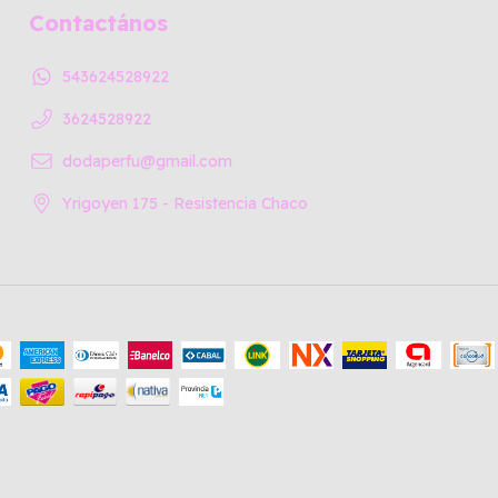
Contactános
543624528922
3624528922
dodaperfu@gmail.com
Yrigoyen 175 - Resistencia Chaco